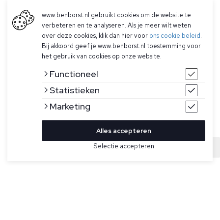
www.benborst.nl gebruikt cookies om de website te
verbeteren en te analyseren. Als je meer wilt weten
over deze cookies, klik dan hier voor
ons cookie beleid
.
Bij akkoord geef je www.benborst.nl toestemming voor
het gebruik van cookies op onze website.
Functioneel
Statistieken
Marketing
Alles accepteren
Bekijk hier meer Truien van Stone Island
Selectie accepteren
Sold
Maat
Grijze trui uit de Ghost Collectie voor heren van Stone
Island. Deze trui heeft een ronde hals, geribde hals,
manchetten en onderband en een monochroom logobadge
op de linkermouw.