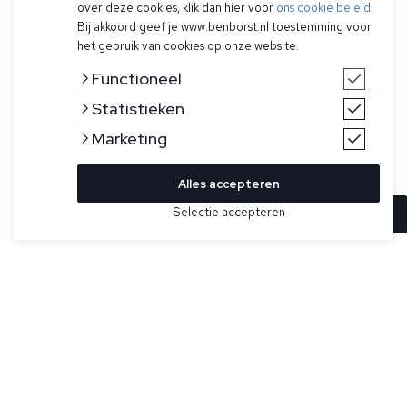
over deze cookies, klik dan hier voor
ons cookie beleid
.
Bij akkoord geef je www.benborst.nl toestemming voor
het gebruik van cookies op onze website.
Functioneel
Statistieken
Marketing
Alles accepteren
Selectie accepteren
In winkelwagen
Kleur
Maat
XL
Grijze trui voor heren van Hugo Boss. Dit sweatshirt heeft
een sportief V-detail bij de hals, ronde hals, lange mouwen,
geribde boord en een ton-sur-ton logopatch.
Specificaties