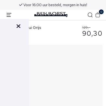
Voor 16:00 uur besteld, morgen in huis!
0
Hugo Boss Trui Grijs
129,-
90,30
50509323