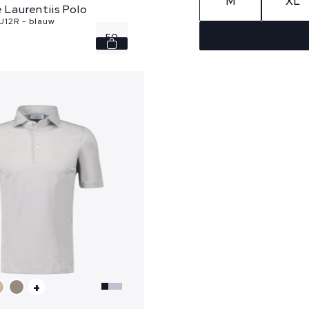
M
XL
e Laurentiis Polo
12R - blauw
50
56
58
+