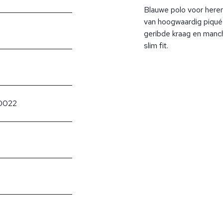
Blauwe polo voor heren
van hoogwaardig piqué
geribde kraag en manch
slim fit.
0022