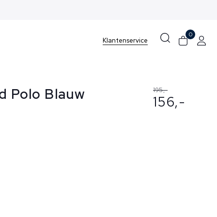
0
Klantenservice
nd Polo Blauw
195,-
156,-