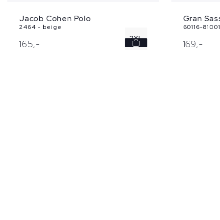
Jacob Cohen Polo
Gran Sas
2464 - beige
60116-81001 
3XL
165,
-
169,
-