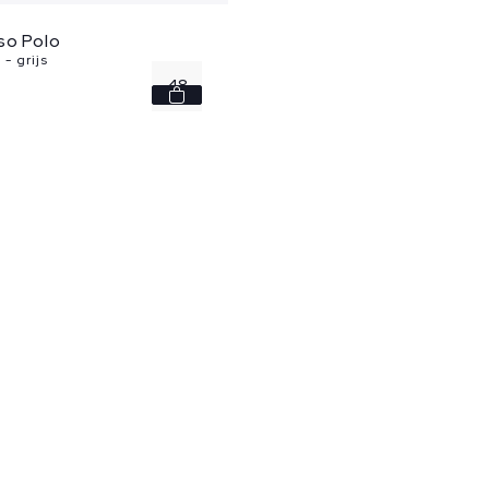
so Polo
- grijs
48
50
52
56