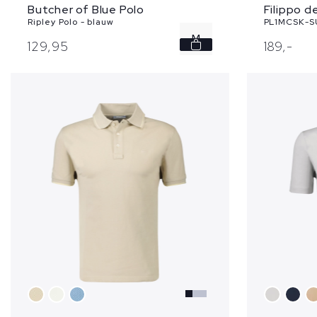
Butcher of Blue Polo
Filippo d
Ripley Polo - blauw
PL1MCSK-SU
M
129,
95
189,
-
XL
XXL