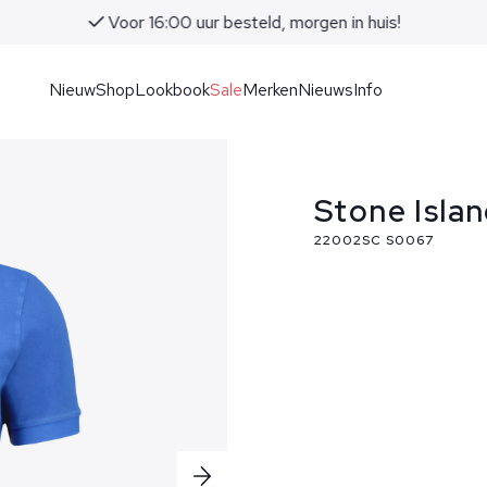
Voor 16:00 uur besteld, morgen in huis!
Nieuw
Shop
Lookbook
Sale
Merken
Nieuws
Info
Stone Isla
22002SC S0067