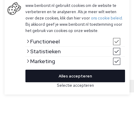
www.benborst.nl gebruikt cookies om de website te
verbeteren en te analyseren. Als je meer wilt weten
over deze cookies, klik dan hier voor
ons cookie beleid
.
Bij akkoord geef je www.benborst.nl toestemming voor
het gebruik van cookies op onze website.
Functioneel
Statistieken
Marketing
Alles accepteren
Selectie accepteren
Sold
Bekijk hier meer Overshirts van Stone Island
Maat
Lichtbeige overshirt voor heren van Stone Island. Dit
overshirt is gemaakt van licht stretchkatoen tela, is garment
dyed, heeft twee opgestikte borstzakken met klep en
verborgen knoopsluiting, heeft een Stone Island-badge op
de linkermouw, heeft een knoopsluiting aan de manchetten