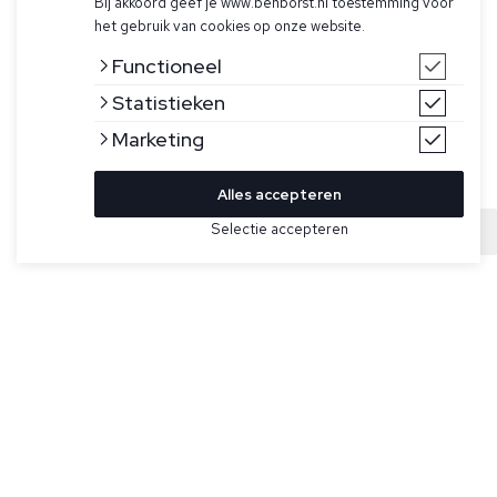
Bij akkoord geef je www.benborst.nl toestemming voor
het gebruik van cookies op onze website.
Functioneel
Statistieken
Marketing
Alles accepteren
Bekijk hier meer Caps van Stone Island
Selectie accepteren
Sold
Maat
Donkerblauwe bucket hat van Stone Island. Verhoogd
geborduurd Stone Island Compass-logo op de kroon.
Binnencontourband van katoenen keperstof. Gevoerd met
zwart katoen.
Specificaties