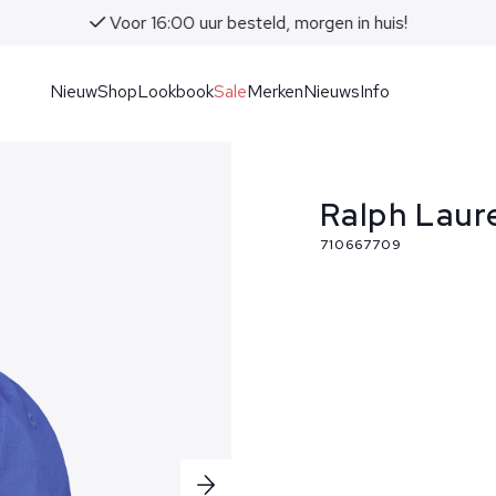
Voor 16:00 uur besteld, morgen in huis!
Nieuw
Shop
Lookbook
Sale
Merken
Nieuws
Info
Ralph Laur
710667709