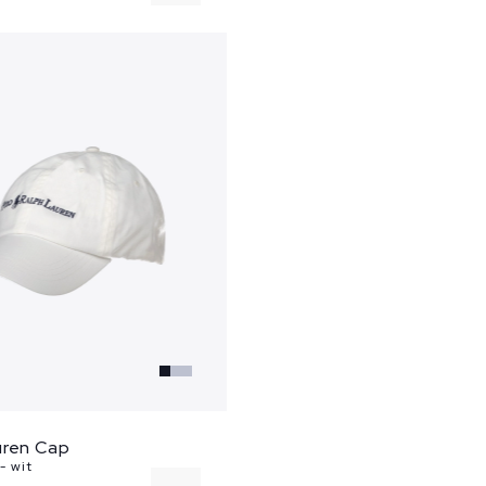
uren Cap
- wit