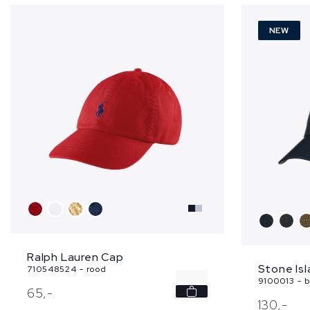
NEW
Ralph Lauren Cap
Stone Is
710548524 - rood
9100013 - 
-
65,
-
130,
-