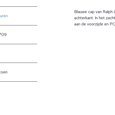
Blauwe cap van Ralph 
uren
achterkant. In het zac
aan de voorzijde en P
709
toen
?