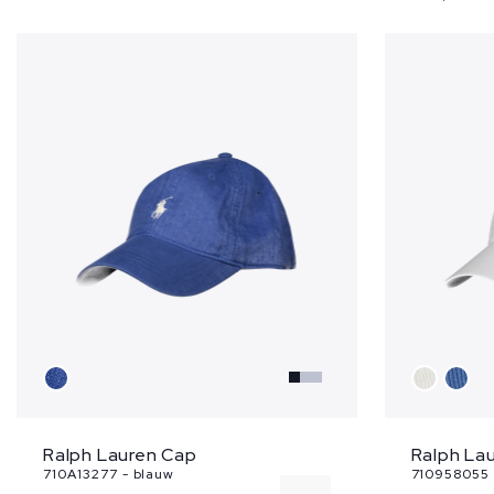
Ralph Lauren Cap
Ralph La
710A13277 - blauw
710958055 