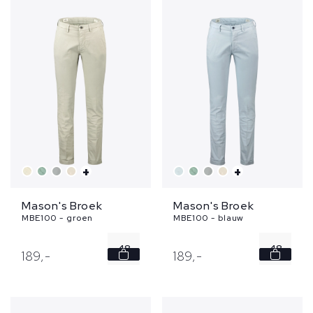
54
+
+
Mason's Broek
Mason's Broek
MBE100 - groen
MBE100 - blauw
48
48
189,
-
189,
-
50
50
52