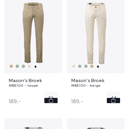
+
+
Mason's Broek
Mason's Broek
MBE100 - taupe
MBE100 - beige
52
44
189,
-
189,
-
46