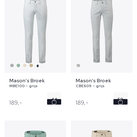
+
Mason's Broek
Mason's Broek
MBE100 - grijs
CBE609 - grijs
44
50
189,
-
189,
-