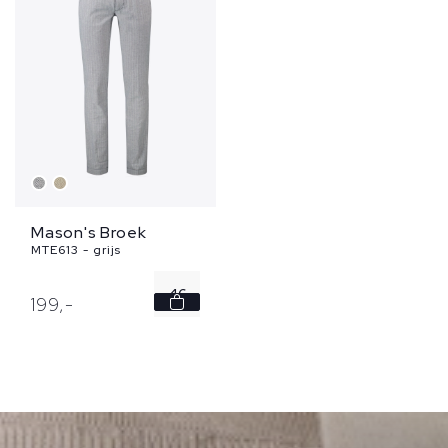
Mason's Broek
MTE613 - grijs
46
199,
-
48