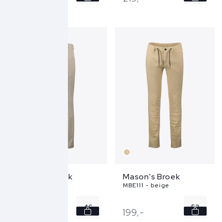
48
52
52
54
Mason's Broek
Mason's Broek
CTE423 - beige
MBE111 - beige
46
52
219,
-
199,
-