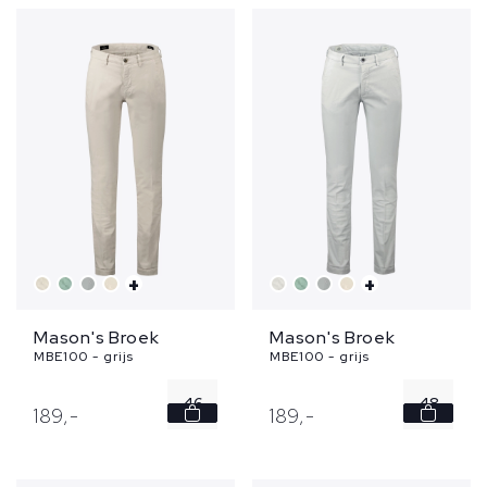
52
+
+
Mason's Broek
Mason's Broek
MBE100 - grijs
MBE100 - grijs
46
48
189,
-
189,
-
52