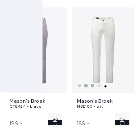
48
50
52
+
Mason's Broek
Mason's Broek
CTE424 - blauw
MBE100 - wit
48
54
199,
-
189,
-
50