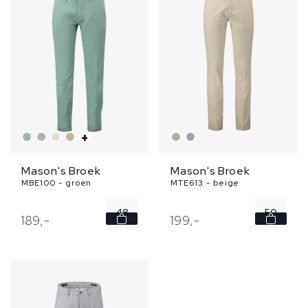
+
Mason's Broek
Mason's Broek
MBE100 - groen
MTE613 - beige
48
50
189,
-
199,
-