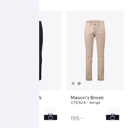
48
50
52
Mason's Broek
Mason's Broek
MTE091 - blauw
CTE424 - beige
50
46
199,
-
199,
-