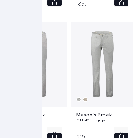
48
46
219,
-
189,
-
52
50
Mason's Broek
Mason's Broek
MTE184 - grijs
CTE423 - grijs
46
48
199,
-
219,
-