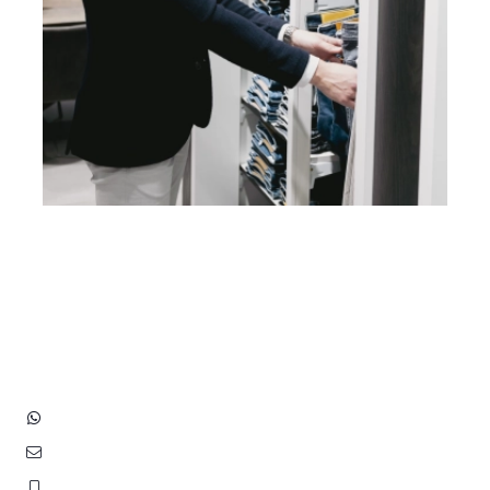
Heb je vragen? Neem contact
op met ons!
Hoofdstraat 83
2202 EV Noordwijk aan Zee
+31 (0)6 3848 0689
contact@benborst.nl
071 362 25 35