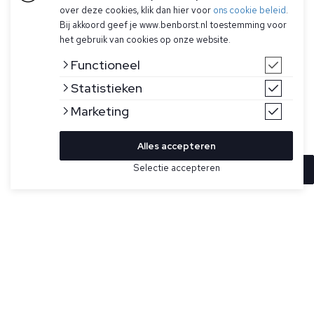
over deze cookies, klik dan hier voor
ons cookie beleid
.
Bij akkoord geef je www.benborst.nl toestemming voor
het gebruik van cookies op onze website.
Functioneel
Statistieken
Marketing
Alles accepteren
Selectie accepteren
In winkelwagen
Kleur
Maat
M
Lichtgroen effen T-shirt voor heren model Eli B FR 30 van
Stefan Brandt. Dit T-shirt is gemaakt van Urpima katoen,
L
heeft een ronde hals, korte mouwen en een natuurlijke
stretch in de stof.
XL
Urpima is een merk van Stefan Brandt en staat voor
3XL
geselecteerde balen Peruaans Pima-katoen, waarbij onrijpe
en overrijpe vezels niet worden geplukt. Deze T-shirts zijn