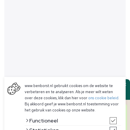
www.benborst.nl gebruikt cookies om de website te
Ben Borst
verbeteren en te analyseren. Als je meer wilt weten
over deze cookies, klik dan hier voor
ons cookie beleid
.
Bij akkoord geef je www.benborst.nl toestemming voor
Goedendag! Hier het team van Ben Borst.
het gebruik van cookies op onze website.
Heb je een vraag over een artikel, voorraad of iets
anders? We helpen je graag persoonlijk verder!
Functioneel
Start hieronder de chat en iemand uit ons team zal
je persoonlijk verder helpen.