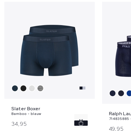
Slater Boxer
Ralph La
Bamboo - blauw
714835885 
M
34,
95
49,
95