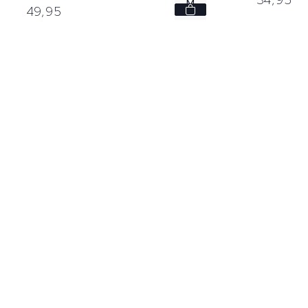
M
49,
95
XL
XXL