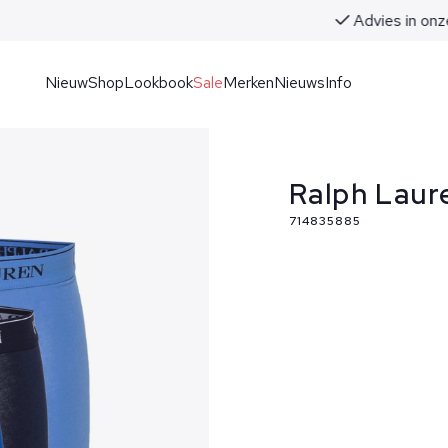
Advies in onze winkels in Noordwijk aan Zee
Nieuw
Shop
Lookbook
Sale
Merken
Nieuws
Info
Ralph Laur
714835885