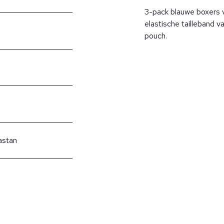
3-pack blauwe boxers 
elastische tailleband 
pouch.
astan
?