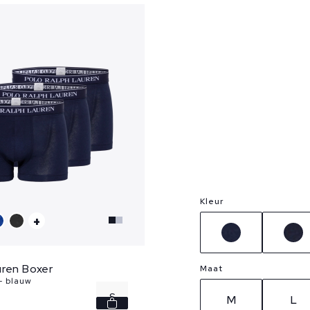
Kleur
+
uren Boxer
Maat
- blauw
S
M
L