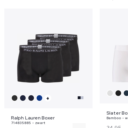
L
XL
XXL
+
Slater Bo
Ralph Lauren Boxer
Bamboo - w
714835885 - zwart
34,
95