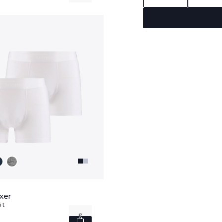
M
L
XL
XXL
xer
it
S