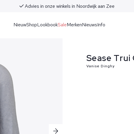
Gratis verzending vanaf €50 (NL & BE)
Nieuw
Shop
Lookbook
Sale
Merken
Nieuws
Info
Sease Trui 
Vanise Dinghy