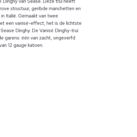
se Dinghy van Sease. Deze trui heeft
rove structuur, geribde manchetten en
in Italië. Gemaakt van twee
t een vanisé-effect, het is de lichtste
e Sease Dinghy. De Vanisé Dinghy-trui
de garens: één van zacht, ongeverfd
 van 12 gauge katoen.