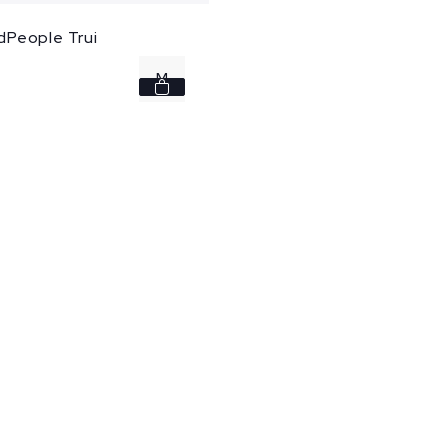
People Trui
M
L
XL