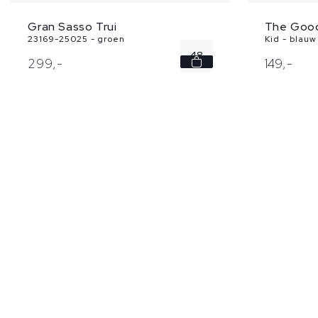
Gran Sasso Trui
The Good
23169-25025 - groen
Kid - blauw
48
299,
-
149,
-
50
52
54
56