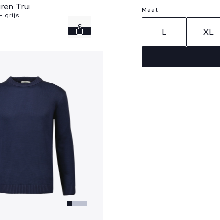
ren Trui
Maat
 grijs
S
L
XL
M
L
XL