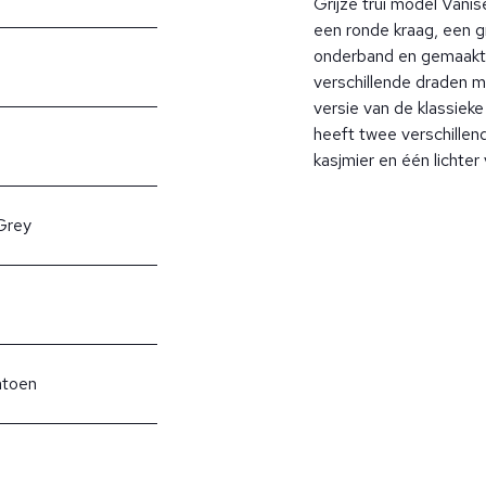
Grijze trui model Vani
een ronde kraag, een g
onderband en gemaakt 
verschillende draden me
versie van de klassiek
heeft twee verschillen
kasjmier en één lichter
Grey
atoen