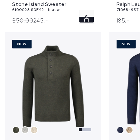
Ralph Lau
Stone Island Sweater
710684957 -
6100028 S0F42 - blauw
S
185,
-
350,
00
245,
-
M
NEW
NEW