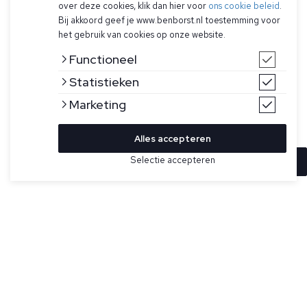
over deze cookies, klik dan hier voor
ons cookie beleid
.
Bij akkoord geef je www.benborst.nl toestemming voor
het gebruik van cookies op onze website.
Functioneel
Statistieken
Marketing
Alles accepteren
Selectie accepteren
In winkelwagen
Kleur
Maat
7
Grijze veterschoenen voor heren van Santoni. Dit model
heeft een comfortabele, op hardlopen geïnspireerde lijn met
7.5
een hoge rubberen zool en een taps toelopende neus met
8.5
een verfijnde en moderne smaak. Het geperforeerde suède
zorgt niet alleen voor een trendy uitstraling, maar ook voor
9
een goede ventilatie. Duurzame rubberen buitenzool zorgt
voor optimale grip en tractie op verschillende
9.5
ondergronden. Gemaakt in Italië.