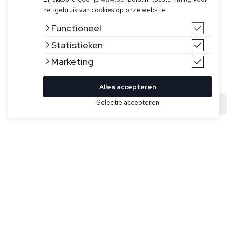
het gebruik van cookies op onze website.
Functioneel
Statistieken
Marketing
Alles accepteren
Selectie accepteren
Sold
Bekijk hier meer Truien van Ralph Lauren
Maat
Donkerbruine half-zip trui van Ralph Lauren. Deze trui is van
een mesh-gebreide katoen gemaakt, heeft lange mouwen
met ribbelboorden, een ribgebreide opstaande boord en de
pony in het donkerblauw geborduurd op de linkerborst.
Specificaties