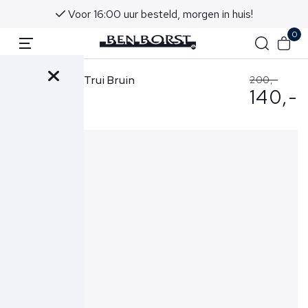
Voor 16:00 uur besteld, morgen in huis!
Ad
0
Ralph Lauren Trui Bruin
200,-
140,-
710932304