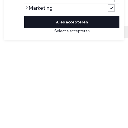
Marketing
Alles accepteren
Bekijk hier meer Overhemden van Ralph Lauren
Selectie accepteren
Sold
Maat
Blauwpaars met wit verticaal gestreept linnen overhemd
voor heren van Ralph Lauren. Dit overhemd heeft een
medium gespreide kraag, knoopsluiting, lange mouwen,
manchetten met knopen, de kenmerkende geborduurde
pony op de linkerborst en valt custom fit (een nauwsluitend
model dat tussen Classic Fit en Slim Fit in zit, dus wel
getailleerd).
Specificaties