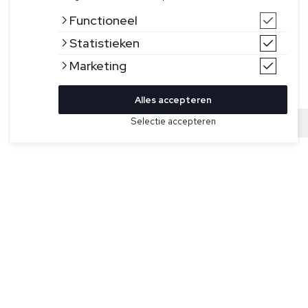
Functioneel
Statistieken
Marketing
Alles accepteren
Selectie accepteren
Sold
Bekijk hier meer Jassen van Ralph Lauren
Maat
Donkergroene jas voor heren van Ralph Lauren. Deze jas
heeft een afritsbare capuchon, dubbele ritssluiting,
elastische manchetten met verstelbare
klittenbandsluitingen, een linkerborstzak met rits, twee
zakken met rits aan de voorkant, binnenborstzak aan de
rechterkant en de kenmerkende geborduurde Pony op de
linkerborst.