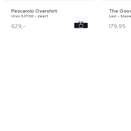
Pescarolo Overshirt
The Good
Urus 53T00 - zwart
Lavi - blau
58
629,
-
179,
95
60