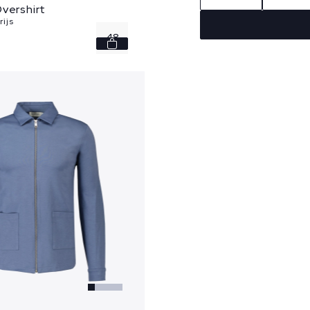
vershirt
rijs
48
50