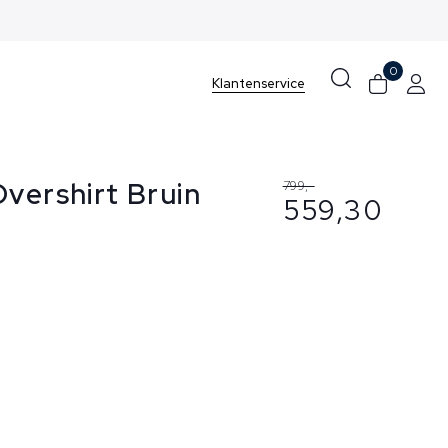
0
Klantenservice
vershirt Bruin
799,-
559,30