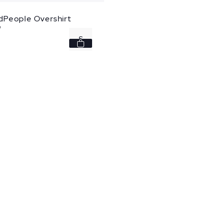
People Overshirt
w
S