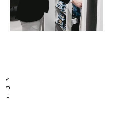
Heb je vragen? Neem contact
op met ons!
Hoofdstraat 83
2202 EV Noordwijk aan Zee
+31 (0)6 3848 0689
contact@benborst.nl
071 362 25 35