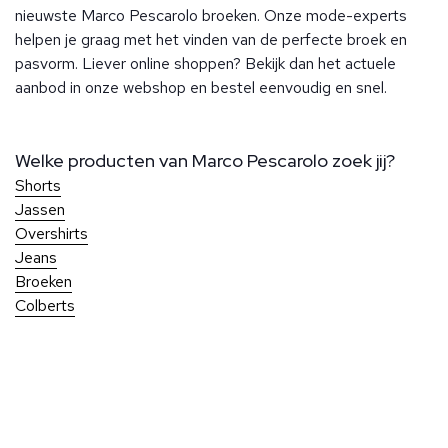
nieuwste Marco Pescarolo broeken. Onze mode-experts
helpen je graag met het vinden van de perfecte broek en
pasvorm. Liever online shoppen? Bekijk dan het actuele
aanbod in onze webshop en bestel eenvoudig en snel.
Welke producten van Marco Pescarolo zoek jij?
Shorts
Jassen
Overshirts
Jeans
Broeken
Colberts
Over Ben Borst
Bij Ben Borst geniet je van persoonlijke service en aandacht
voor elk detail, zodat je altijd perfect gekleed de deur uit