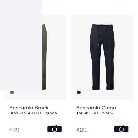
52
50
54
52
Pescarolo Broek
Pescarolo Cargo
Bros Zip-49T00 - groen
Tor-49T00 - blauw
50
54
449,
-
489,
-