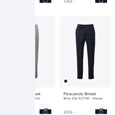
499,
-
549,
-
50
52
Pescarolo Broek
Pescarolo Broek
Alpha 53T00 - grijs
Bros Zip-52T00 - blauw
48
48
499,
-
499,
-