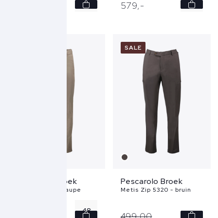
48
48
499,
-
579,
-
50
50
54
SALE
Pescarolo Broek
Pescarolo Broek
Alpha 54T00 - taupe
Metis Zip 5320 - bruin
48
499,
-
499,
00