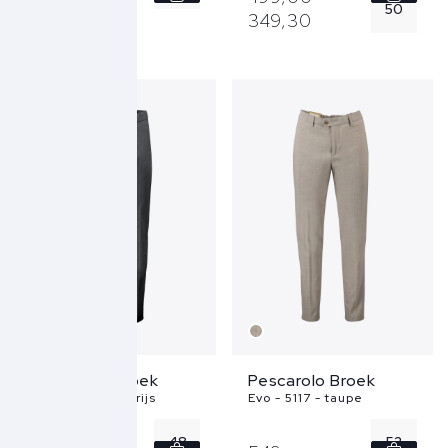
50
349,
30
50
54
52
54
Pescarolo Broek
Pescarolo Broek
Alpha 53T00 - grijs
Evo - 5117 - taupe
48
52