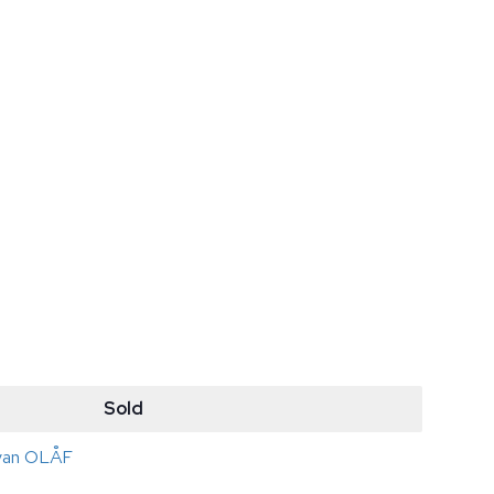
Sold
 van OLÅF