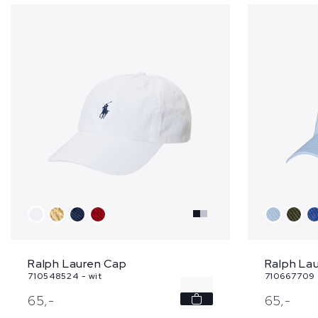
Ralph Lauren Cap
Ralph La
710548524 - wit
710667709 
-
65,
-
65,
-