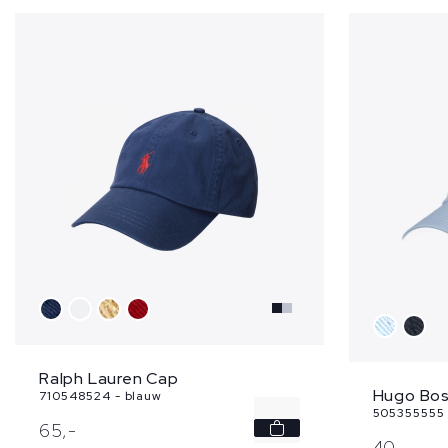
Ralph Lauren Cap
Hugo Bos
710548524 - blauw
505355555 
-
65,
-
40,
-