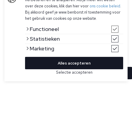
over deze cookies, klik dan hier voor
ons cookie beleid
.
Bij akkoord geef je www.benborst.nl toestemming voor
het gebruik van cookies op onze website.
Functioneel
Statistieken
Marketing
Alles accepteren
Selectie accepteren
In winkelwagen
Kleur
Maat
46
Beige short voor heren model Osaka van Mason's. De short
is gemaakt van een zachte mix van linnen en katoen, met
48
een vleugje elastaan ​​voor comfort. De short heeft een
knoop- en ritssluiting, twee steekzakken, twee achterzakken
52
met knoopsluiting en een subtiel logo boven de achterzak.