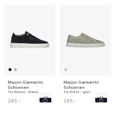
43
Mason Garments
Mason Garments
Schoenen
Schoenen
Tia Nativo - blauw
Tia Dress - grijs
40
42
285,
-
285,
-
42