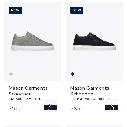
43
43
NEW
NEW
44
44
45
45
...
...
Mason Garments
Mason Garments
Schoenen
Schoenen
Tia Solle-3A - grijs
Tia Nativo-1C - blauw
41
41
299,
-
285,
-
42
42