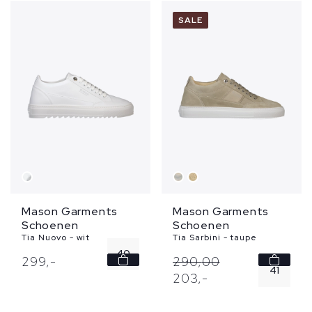
SALE
Mason Garments
Mason Garments
Schoenen
Schoenen
Tia Nuovo - wit
Tia Sarbini - taupe
40
299,
-
290,
00
41
203,
-
41
44