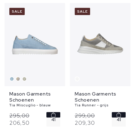
42
46
SALE
SALE
43
44
...
Mason Garments
Mason Garments
Schoenen
Schoenen
Tia Miscuglio - blauw
Tia Runner - grijs
295,
00
299,
00
41
41
206,
50
209,
30
42
44