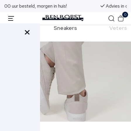
Advies in onze winkels in Noordwijk aan Zee
0
Sneakers
Vetersc