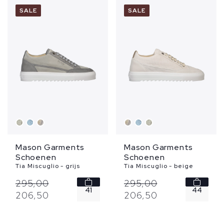
43
43
SALE
SALE
44
44
45
45
...
...
Mason Garments
Mason Garments
Schoenen
Schoenen
Tia Miscuglio - grijs
Tia Miscuglio - beige
295,
00
295,
00
41
44
206,
50
206,
50