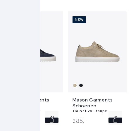
42
42
43
43
NEW
NEW
44
44
45
45
...
...
Mason Garments
Mason Garments
Schoenen
Schoenen
Tia Solle - blauw
Tia Nativo - taupe
41
41
299,
-
285,
-