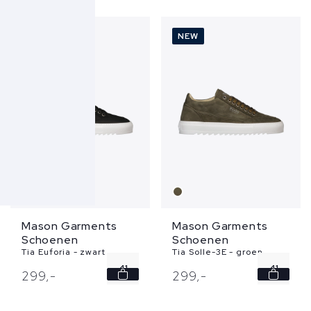
42
42
43
43
NEW
NEW
44
44
45
45
...
...
Mason Garments
Mason Garments
Schoenen
Schoenen
Tia Euforia - zwart
Tia Solle-3E - groen
41
41
299,
-
299,
-
42
42