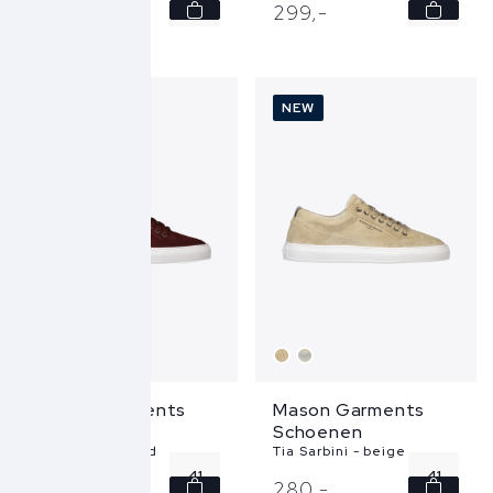
41
41
290,
-
299,
-
42
42
43
43
NEW
NEW
44
44
45
45
...
...
Mason Garments
Mason Garments
Schoenen
Schoenen
Tia Sarbini - rood
Tia Sarbini - beige
41
41
280,
-
280,
-