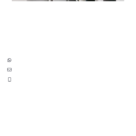
Heb je vragen? Neem contact
op met ons!
Hoofdstraat 83
2202 EV Noordwijk aan Zee
+31 (0)6 3848 0689
contact@benborst.nl
071 362 25 35