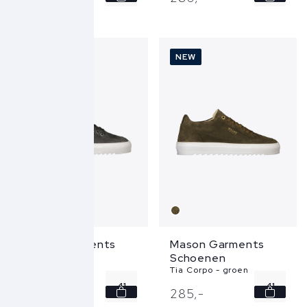
42
42
43
43
NEW
NEW
44
44
45
45
...
...
Mason Garments
Mason Garments
Schoenen
Schoenen
Tia Solle - grijs
Tia Corpo - groen
41
41
299,
-
285,
-