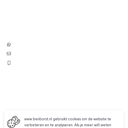
Heb je vragen? Neem contact
op met ons!
Hoofdstraat 83
2202 EV Noordwijk aan Zee
+31 (0)6 3848 0689
contact@benborst.nl
071 362 25 35
www.benborst.nl gebruikt cookies om de website te
verbeteren en te analyseren. Als je meer wilt weten
Betalen