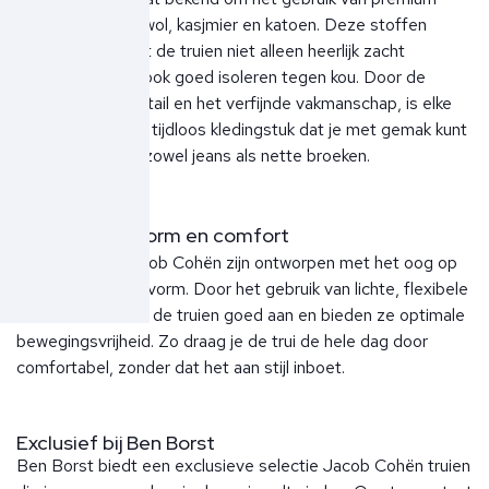
materialen zoals wol, kasjmier en katoen. Deze stoffen
zorgen ervoor dat de truien niet alleen heerlijk zacht
aanvoelen, maar ook goed isoleren tegen kou. Door de
aandacht voor detail en het verfijnde vakmanschap, is elke
trui een stijlvol en tijdloos kledingstuk dat je met gemak kunt
combineren met zowel jeans als nette broeken.
Perfecte pasvorm en comfort
De truien van Jacob Cohën zijn ontworpen met het oog op
een perfecte pasvorm. Door het gebruik van lichte, flexibele
materialen sluiten de truien goed aan en bieden ze optimale
bewegingsvrijheid. Zo draag je de trui de hele dag door
comfortabel, zonder dat het aan stijl inboet.
Exclusief bij Ben Borst
Ben Borst biedt een exclusieve selectie Jacob Cohën truien