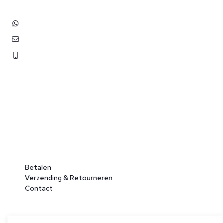
+31 (0)6 3848 0689
contact@benborst.nl
071 362 25 35
Betalen
Verzending & Retourneren
Contact