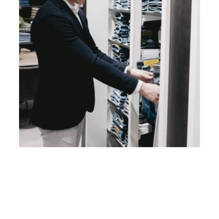
hoogte van onze events via onze nieuwsbrief!
Heb je vragen? Neem contact
op met ons!
Hoofdstraat 83
2202 EV Noordwijk aan Zee