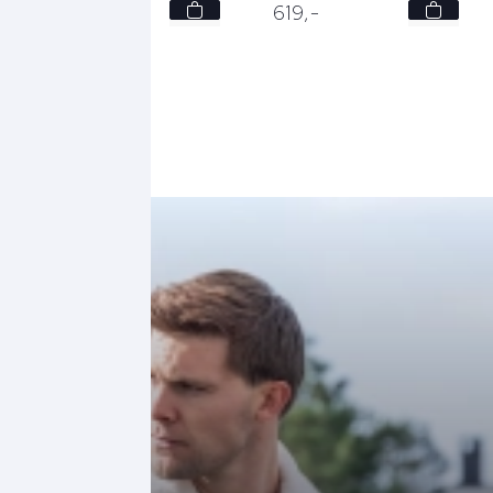
M
M
519,
-
619,
-
L
L
XXL
XL
XXL