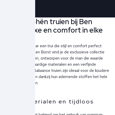
Jacob Cohën truien bij Ben
Borst: Luxe en comfort in elke
steek
Ben je op zoek naar een trui die stijl en comfort perfect
combineert? Bij Ben Borst vind je de exclusieve collectie
Jacob Cohën truien, ontworpen voor de man die waarde
hecht aan hoogwaardige materialen en een verfijnde
uitstraling. Deze Italiaanse truien zijn ideaal voor de koudere
maanden, maar zijn dankzij hun ademende stoffen het hele
jaar door te dragen.
Luxe materialen en tijdloos
design
Jacob Cohën staat bekend om het gebruik van premium