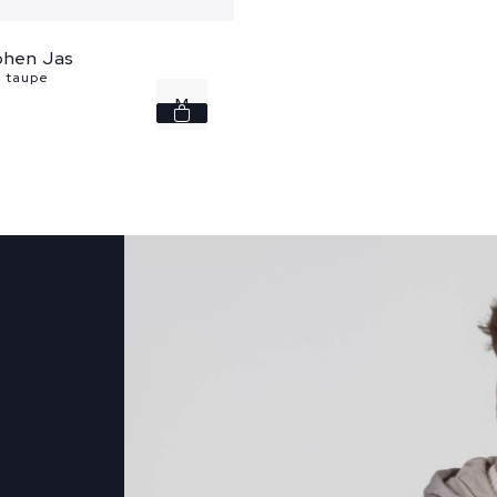
ohen Jas
 taupe
M
L
XL