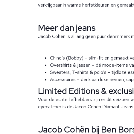
verkrijgbaar in warme herfstkleuren en gemaakt 
Meer dan jeans
Jacob Cohën is al lang geen puur denimmerk me
Chino’s (Bobby) – slim-fit en gemaakt va
Overshirts & jassen – dé mode-items van 
Sweaters, T-shirts & polo’s – tijdloze e
Accessoires – denk aan luxe riemen, caps
Limited Editions & exclus
Voor de echte liefhebbers zijn er dit seizoen 
eyecatcher is de Jacob Cohën Diamant Jeans, 
Jacob Cohën bij Ben Bor