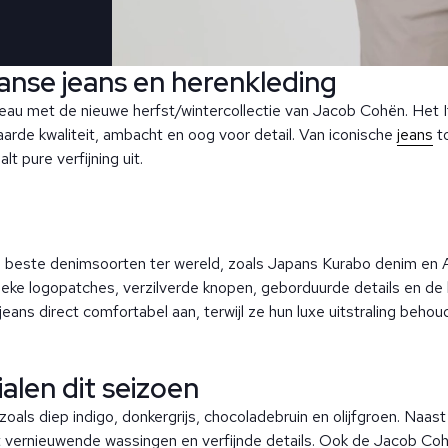
aanse jeans en herenkleding
iveau met de nieuwe herfst/wintercollectie van Jacob Cohën. Het 
arde kwaliteit, ambacht en oog voor detail. Van iconische
jeans
t
t pure verfijning uit.
beste denimsoorten ter wereld, zoals Japans Kurabo denim en A
ieke logopatches, verzilverde knopen, geborduurde details en de
ns direct comfortabel aan, terwijl ze hun luxe uitstraling behou
alen dit seizoen
n zoals diep indigo, donkergrijs, chocoladebruin en olijfgroen. Naa
 vernieuwende wassingen en verfijnde details. Ook de Jacob Cohë