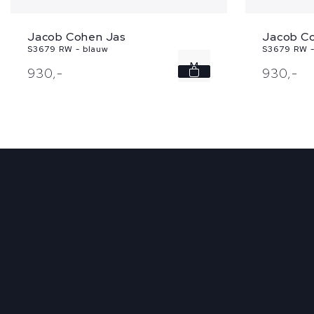
Jacob Cohen Jas
Jacob C
S3679 RW - blauw
S3679 RW -
M
930,
-
930,
-
L
XL