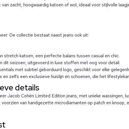
van zacht, hoogwaardig katoen of wol, ideaal voor stijlvolle laagj
er. De collectie bestaat naast jeans ook uit:
n stretch katoen, een perfecte balans tussen casual en chic.
dit seizoen, uitgevoerd in luxe stoffen met oog voor detail.
ssentials met subtiel geborduurd logo, geschikt voor elke gelegenh
 en zelfs een exclusieve huislijn en schoenen, die het lifestyle
ieve details
weer Jacob Cohën Limited Edition jeans, met unieke wassingen, lu
voorzien van handgezette microdiamanten op patch en knoop, excl
st