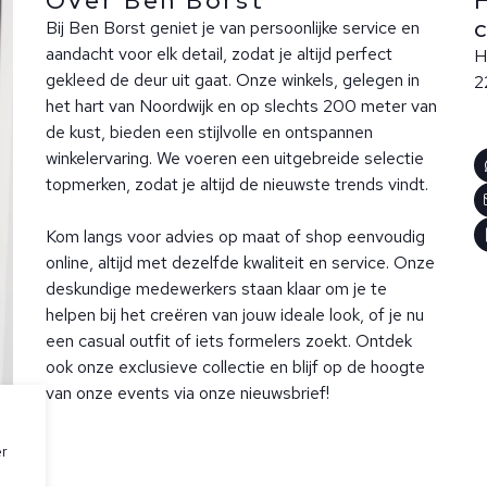
Over Ben Borst
Bij Ben Borst geniet je van persoonlijke service en
aandacht voor elk detail, zodat je altijd perfect
H
gekleed de deur uit gaat. Onze winkels, gelegen in
2
het hart van Noordwijk en op slechts 200 meter van
de kust, bieden een stijlvolle en ontspannen
winkelervaring. We voeren een uitgebreide selectie
topmerken, zodat je altijd de nieuwste trends vindt.
Kom langs voor advies op maat of shop eenvoudig
online, altijd met dezelfde kwaliteit en service. Onze
deskundige medewerkers staan klaar om je te
helpen bij het creëren van jouw ideale look, of je nu
een casual outfit of iets formelers zoekt. Ontdek
ook onze exclusieve collectie en blijf op de hoogte
van onze events via onze nieuwsbrief!
er