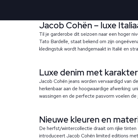
Jacob Cohën – luxe Itali
Til je garderobe dit seizoen naar een hoger n
Tato Bardelle, staat bekend om zijn ongeëvena
kledingstuk wordt handgemaakt in Italië en straal
Luxe denim met karakter
Jacob Cohën jeans worden vervaardigd van de 
herkenbaar aan de hoogwaardige afwerking: un
wassingen en de perfecte pasvorm voelen de jea
Nieuwe kleuren en materi
De herfst/wintercollectie draait om rijke tinte
introduceert Jacob Cohën limited editions met