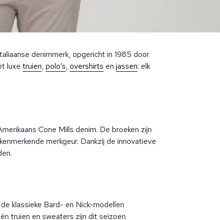
Italiaanse denimmerk, opgericht in 1985 door
ot luxe
truien
,
polo’s
,
overshirts
en
jassen
: elk
merikaans Cone Mills denim. De broeken zijn
 kenmerkende merkgeur. Dankzij de innovatieve
den.
st de klassieke Bard- en Nick-modellen
n truien en sweaters zijn dit seizoen