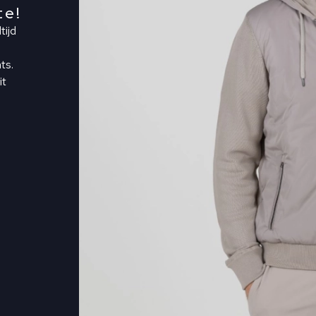
te!
tijd
ts.
it