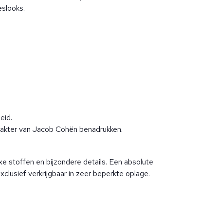
eslooks.
eid.
karakter van Jacob Cohën benadrukken.
xe stoffen en bijzondere details. Een absolute
usief verkrijgbaar in zeer beperkte oplage.