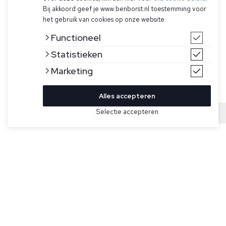
Bij akkoord geef je www.benborst.nl toestemming voor
het gebruik van cookies op onze website.
Functioneel
Statistieken
Marketing
Alles accepteren
Bekijk hier meer Polo's van Hugo Boss
Selectie accepteren
Sold
Maat
Donkerblauwe polo met lange mouwen voor heren van Hugo
Boss. Deze polo heeft ton-sur-ton knopen, geribde
manchetten, ton-sur-ton BOSS logo op de linkerborst en
komt in regular fit.