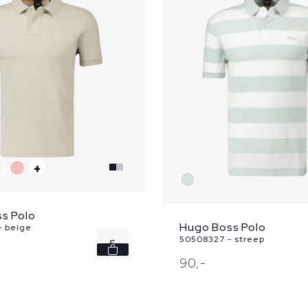
+
s Polo
Hugo Boss Polo
- beige
50508327 - streep
S
90,
-
M