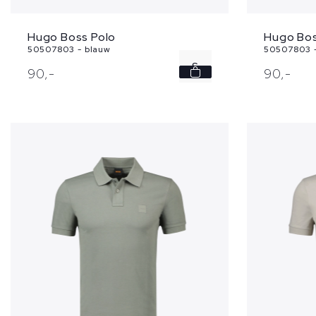
Hugo Boss Polo
Hugo Bos
50507803 - blauw
50507803 -
S
90,
-
90,
-
M
L
XL
XXL