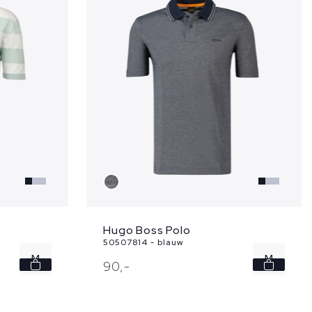
Hugo Boss Polo
50507814 - blauw
M
M
90,
-