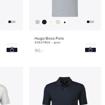
+
Hugo Boss Polo
50507803 - grijs
M
S
90,
-
L
M
XL
L
XXL
XL
XXL