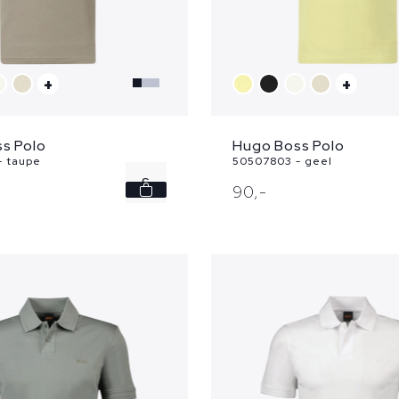
+
+
s Polo
Hugo Boss Polo
- taupe
50507803 - geel
S
90,
-
L
XL