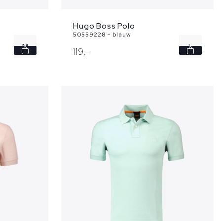
Hugo Boss Polo
50559228 - blauw
M
L
119,
-
L
XL
XL
XXL