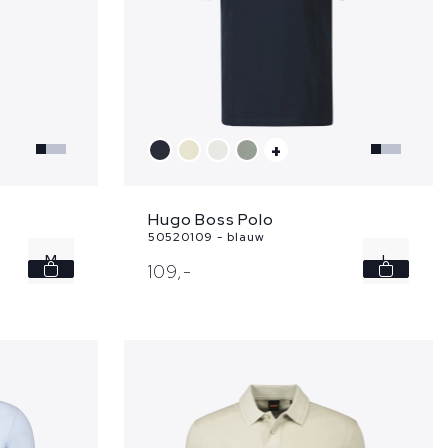
+
Hugo Boss Polo
50520109 - blauw
M
L
109,
-
L
XL
XL
3XL
XXL
3XL