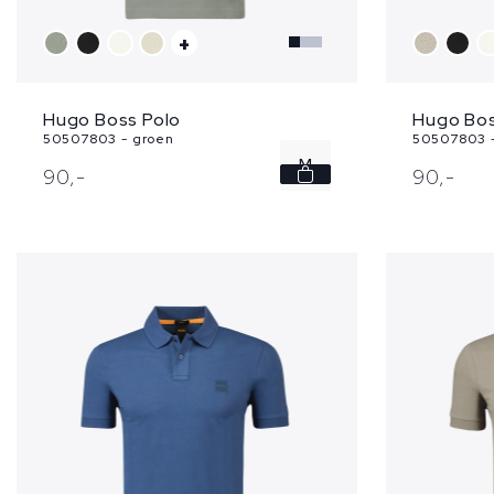
+
Hugo Boss Polo
Hugo Bos
50507803 - groen
50507803 
M
90,
-
90,
-
L
XL