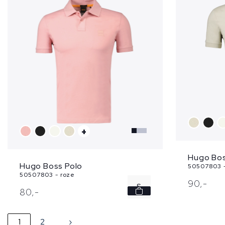
+
Hugo Bos
Hugo Boss Polo
50507803 
50507803 - roze
90,
-
S
80,
-
1
2
›