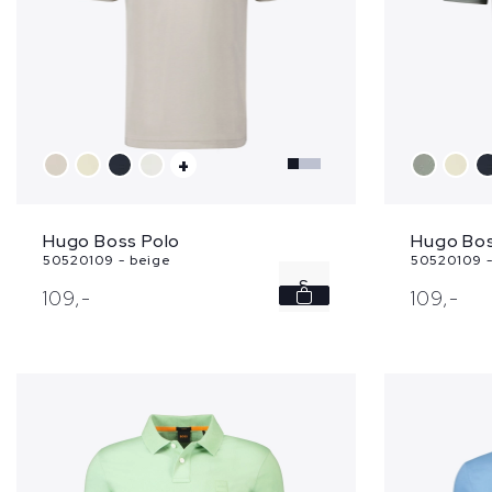
+
Hugo Boss Polo
Hugo Bos
50520109 - beige
50520109 -
S
109,
-
109,
-
M
XL
XXL