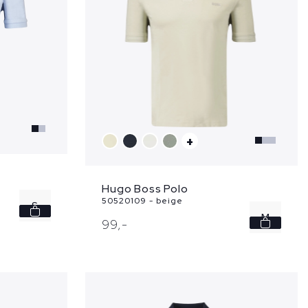
+
Hugo Boss Polo
50520109 - beige
S
M
99,
-
M