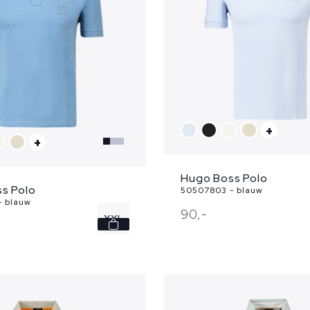
+
+
Hugo Boss Polo
s Polo
50507803 - blauw
- blauw
90,
-
XXL