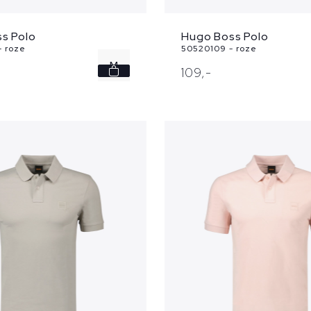
s Polo
Hugo Boss Polo
 roze
50520109 - roze
M
109,
-
L
XL
XXL