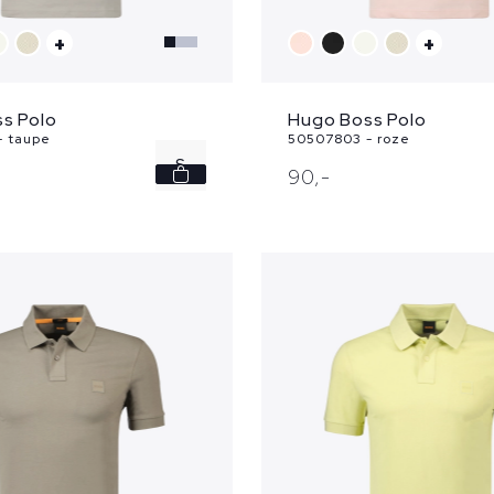
+
+
s Polo
Hugo Boss Polo
- taupe
50507803 - roze
S
90,
-
M
XL
XXL