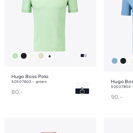
+
Hugo Boss Polo
Hugo Bos
50507803 - groen
50507803 
S
80,
-
90,
-