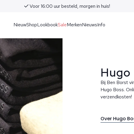
Advies in onze winkels i
Nieuw
Shop
Lookbook
Sale
Merken
Nieuws
Info
Hugo 
Bij Ben Borst vi
Hugo Boss. Onli
verzendkosten!
Over Hugo B