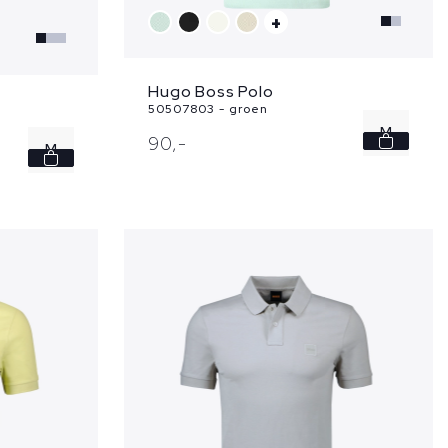
+
Hugo Boss Polo
50507803 - groen
M
90,
-
M
XL
L
XL
XXL