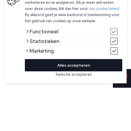
verbeteren en te analyseren. Als je meer wilt weten
over deze cookies, klik dan hier voor
ons cookie beleid
.
Bij akkoord geef je www.benborst.nl toestemming voor
het gebruik van cookies op onze website.
Functioneel
Statistieken
Marketing
Alles accepteren
Selectie accepteren
In winkelwagen
Kleur
Maat
48
Groen polo voor heren van Gran Sasso. De polo heeft een
mooie aansluitende fit, de kraag sluit met met drie knoopjes
60
en heeft korte mouwen. De stof is van een luxe, zachte
kwaliteit stof.