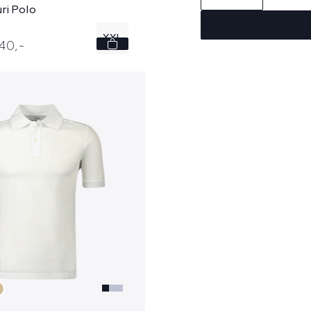
ri Polo
e
XXL
140,
-