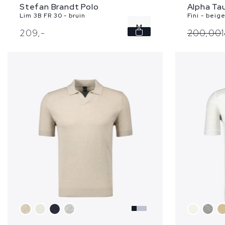
Alpha Tau
Stefan Brandt Polo
Fini - beig
Lim 3B FR 30 - bruin
M
200,
00
209,
-
L
XL
XXL
3XL