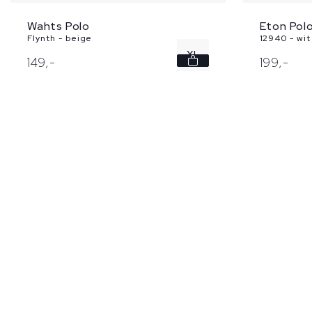
Wahts Polo
Eton Pol
Flynth - beige
12940 - wit
XL
149,
-
199,
-
XXL