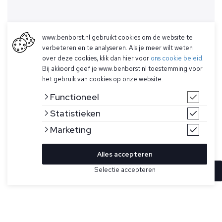
www.benborst.nl gebruikt cookies om de website te
verbeteren en te analyseren. Als je meer wilt weten
over deze cookies, klik dan hier voor
ons cookie beleid
.
Bij akkoord geef je www.benborst.nl toestemming voor
het gebruik van cookies op onze website.
Functioneel
Statistieken
Marketing
Alles accepteren
Selectie accepteren
In winkelwagen
Kleur
Maat
54
Lichtblauwe pullover voor heren van Gran Sasso. Deze trui
met v-hals is gemaakt van een lichtgewicht, dun gebreide
60
stof van 100% vintage merinowol. Gemaakt in Italië.