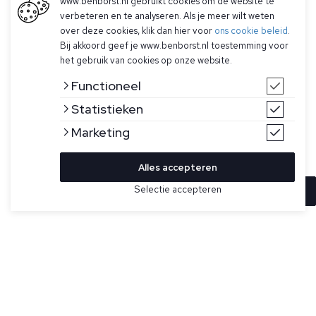
www.benborst.nl gebruikt cookies om de website te
verbeteren en te analyseren. Als je meer wilt weten
over deze cookies, klik dan hier voor
ons cookie beleid
.
Bij akkoord geef je www.benborst.nl toestemming voor
het gebruik van cookies op onze website.
Functioneel
Statistieken
Marketing
Alles accepteren
Selectie accepteren
In winkelwagen
Kleur
Maat
56
Donkerbruine trui voor heren van Filippo de Laurentiis. Deze
l
ichtgewicht trui met ronde hals is g
emaakt van 100%
compacte Royal merinowol, heeft l
ange mouwen
​​​​​​, een
g
eribbelde kraag, manchetten en onderzoom, n
ormale
pasvorm
en is g
emaakt in Italië.