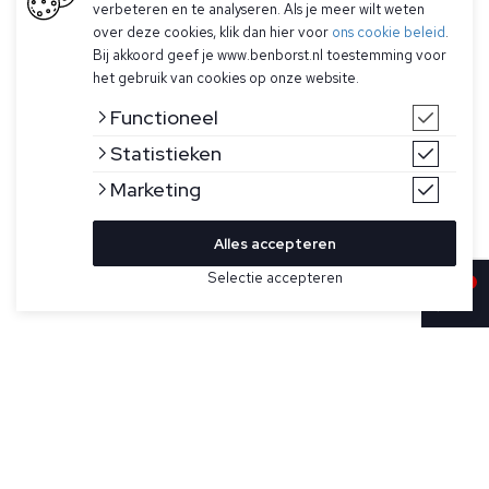
verbeteren en te analyseren. Als je meer wilt weten
over deze cookies, klik dan hier voor
ons cookie beleid
.
Bij akkoord geef je www.benborst.nl toestemming voor
het gebruik van cookies op onze website.
Functioneel
Statistieken
Marketing
Alles accepteren
Bekijk hier meer Polo's van Gran Sasso
Selectie accepteren
Sold
Maat
Witte gebreide polo met korte mouwen van Gran Sasso. De
polo sluit met drie knoopjes en heeft een geribde zoom
afwerking.