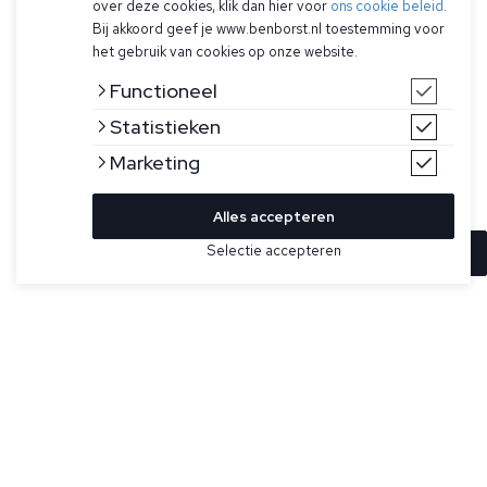
over deze cookies, klik dan hier voor
ons cookie beleid
.
Bij akkoord geef je www.benborst.nl toestemming voor
het gebruik van cookies op onze website.
Functioneel
Statistieken
Marketing
Alles accepteren
Selectie accepteren
In winkelwagen
Kleur
Maat
52
Grijze polo voor heren van Gran Sasso. Deze polo heeft
korte mouwen, een klassieke polokraag met ritssluiting en
54
heeft een normale pasvorm.
56
Specificaties