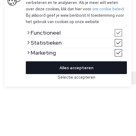
verbeteren en te analyseren. Als je meer wilt weten
over deze cookies, klik dan hier voor
ons cookie beleid
.
Bij akkoord geef je www.benborst.nl toestemming voor
het gebruik van cookies op onze website.
Functioneel
Statistieken
Marketing
Alles accepteren
Bekijk hier meer Polo's van Gran Sasso
Selectie accepteren
Sold
Maat
Beige gebreide polo met korte mouwen voor heren van Gran
Sasso. De polo sluit met drie knoopjes en heeft een geribde
zoom afwerking.