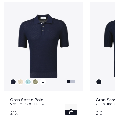
+
Gran Sasso Polo
Gran Sas
57113-20620 - blauw
23139-1806
48
219,
-
219,
-