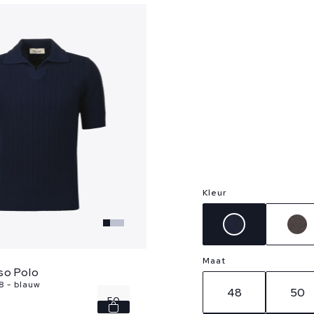
Kleur
Maat
so Polo
8 - blauw
48
50
50