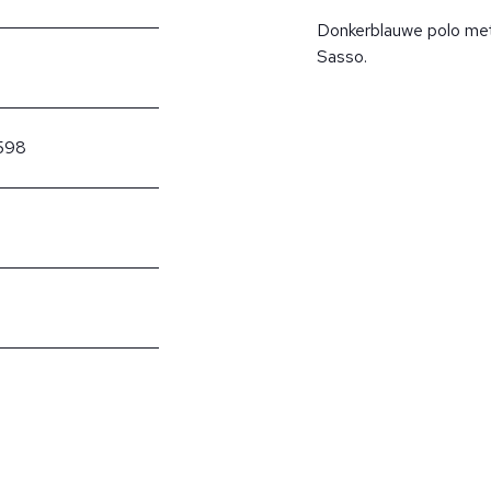
Donkerblauwe polo me
Sasso.
598
?