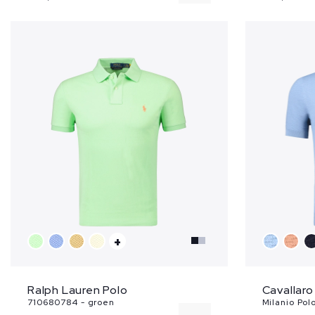
50
56
58
60
+
Ralph Lauren Polo
Cavallaro
710680784 - groen
Milanio Pol