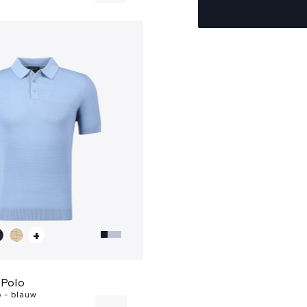
52
+
 Polo
o - blauw