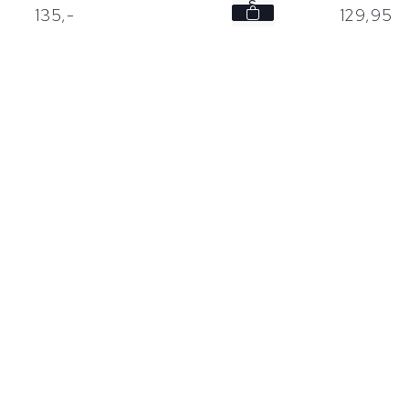
S
135,
-
129,
95
L
XL