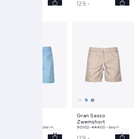
L
M
129,
-
129,
-
XL
L
XXL
XL
Gran Sasso
Gran Sasso
Zwemshort
Zwemshort
90102-44400 - blauw
90102-44400 - bruin
M
L
129,
-
129,
-