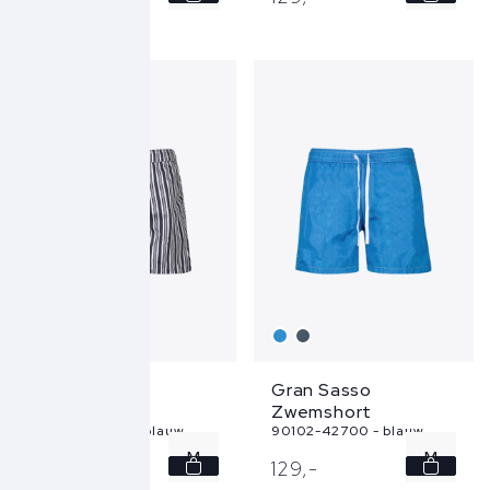
L
XL
XL
XXL
XXL
Gran Sasso
Gran Sasso
Zwemshort
Zwemshort
90102-44100 - blauw
90102-42700 - blauw
M
M
129,
-
129,
-