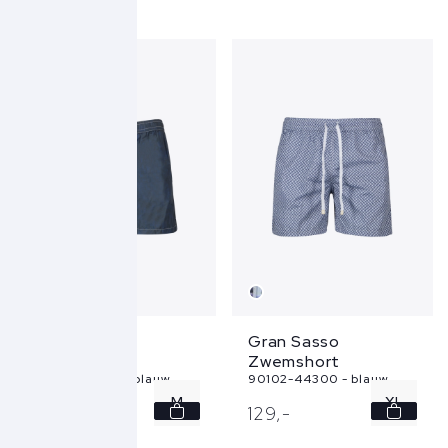
L
L
XL
XL
XXL
XXL
Gran Sasso
Gran Sasso
Zwemshort
Zwemshort
90102-42700 - blauw
90102-44300 - blauw
M
XL
129,
-
129,
-