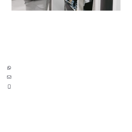
Heb je vragen? Neem contact
op met ons!
Hoofdstraat 83
2202 EV Noordwijk aan Zee
+31 (0)6 3848 0689
contact@benborst.nl
071 362 25 35