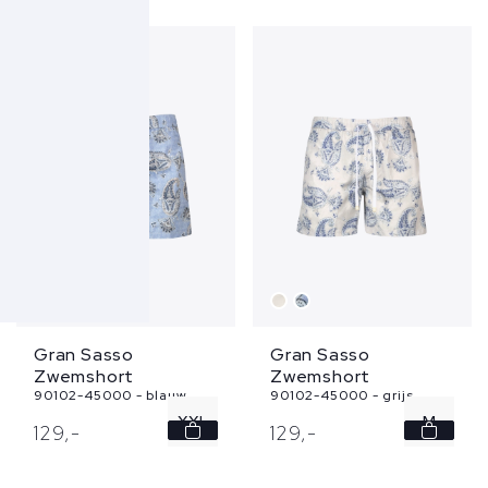
L
XL
XXL
Gran Sasso
Gran Sasso
Zwemshort
Zwemshort
90102-45000 - blauw
90102-45000 - grijs
XXL
M
129,
-
129,
-
L