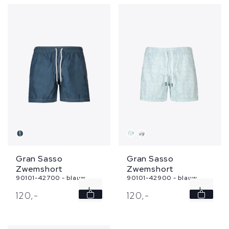
XL
XXL
Gran Sasso
Gran Sasso
Zwemshort
Zwemshort
90101-42700 - blauw
90101-42900 - blauw
L
L
120,
-
120,
-
XXL