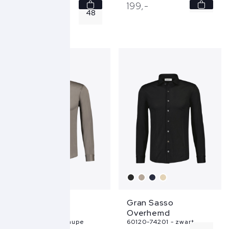
48
199,
00
199,
-
48
139,
30
50
50
52
52
SALE
54
54
58
56
...
...
Gran Sasso
Gran Sasso
Overhemd
Overhemd
60120-74201 - taupe
60120-74201 - zwart