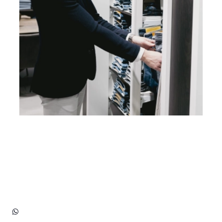
Heb je vragen? Neem contact
op met ons!
Hoofdstraat 83
2202 EV Noordwijk aan Zee
+31 (0)6 3848 0689