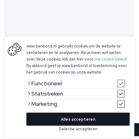
www.benborst.nl gebruikt cookies om de website te
verbeteren en te analyseren. Als je meer wilt weten
over deze cookies, klik dan hier voor
ons cookie beleid
.
Bij akkoord geef je www.benborst.nl toestemming voor
het gebruik van cookies op onze website.
Functioneel
Statistieken
Marketing
Alles accepteren
Selectie accepteren
In winkelwagen
Kleur
Maat
48
Beige met bruin geruite colbert voor heren van Corneliani.