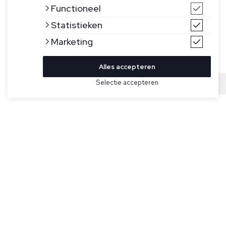
Functioneel
Statistieken
Marketing
Alles accepteren
Bekijk hier meer Truien van FLÂNEUR
Selectie accepteren
Sold
Maat
Donkerblauwe trui model Signature Sweater van Flâneur. De
sweater heeft een ronde hals, is geribd afgewerkt bij de
manchetten, boord en hals en de binnenkant is gemaakt van
zacht fleece. Op de linkerborst staat het logo geborduurd in
een witte kleur. De trui is van 100% katoen.
Specificaties