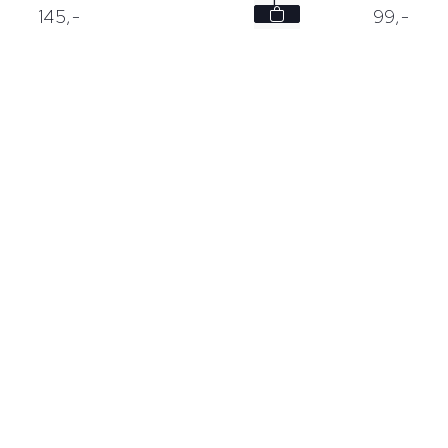
L
145,
-
99,
-
XL
XXL