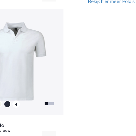
Bekijk hier meer Polo's
XL
+
lo
 blauw