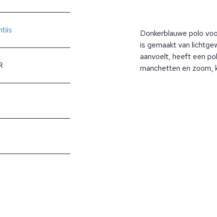
tiis
Donkerblauwe polo voor
is gemaakt van lichtgew
aanvoelt, heeft een po
R
manchetten en zoom, ko
?