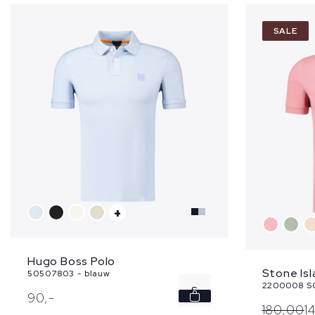
SALE
+
Hugo Boss Polo
Stone Isl
50507803 - blauw
2200008 S0
S
90,
-
180,
00
1