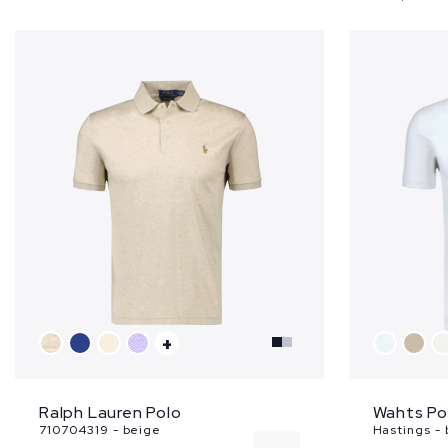
M
+
Ralph Lauren Polo
Wahts Po
710704319 - beige
Hastings -