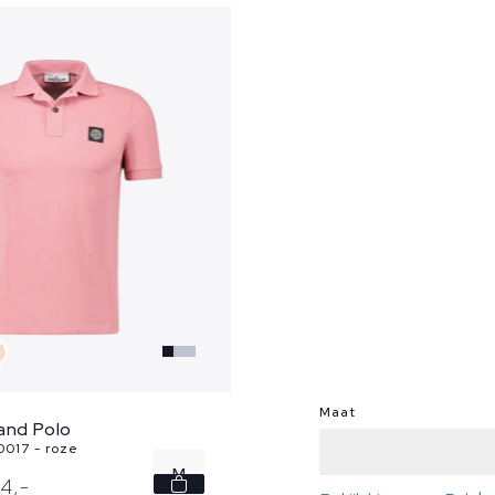
Maat
and Polo
017 - roze
M
44,
-