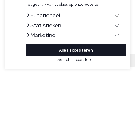
het gebruik van cookies op onze website.
Functioneel
Statistieken
Marketing
Alles accepteren
Bekijk hier meer Broeken van Ferilli
Selectie accepteren
Sold
Maat
Bruine broek model Classic Pant voor heren van Ferilli. De
stof heeft stretch door de elastaan, heeft twee
steekzakken en twee achterzakken.
Specificaties