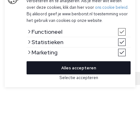
verbeteren en te analyseren. Als je meer wilt weten
over deze cookies, klik dan hier voor
ons cookie beleid
.
Bij akkoord geef je www.benborst.nl toestemming voor
het gebruik van cookies op onze website.
Functioneel
Statistieken
Marketing
Alles accepteren
Selectie accepteren
Sold
Bekijk hier meer Truien van Denham
Maat
Blauwe sweater voor heren model Scissor Sweat van
Denham. De Scissor sweat is gemaakt van 280gsm
geborsteld katoen sweat in een regular fit. Deze trui heeft
een ronde hals, geribde afwerking en logo-geborduurd
detail.