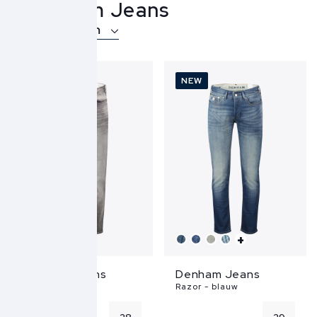
Denham Jeans
Over Denham
NEW
NEW
+
Denham Jeans
Denham Jeans
Ridge - grijs
Razor - blauw