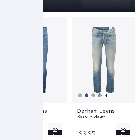
+
+
Denham Jeans
Denham Jeans
Razor - blauw
Razor - blauw
29
29
199,
95
199,
95