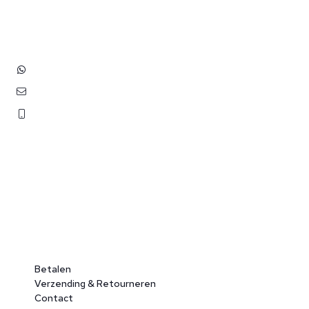
Hoofdstraat 83
2202 EV Noordwijk aan Zee
+31 (0)6 3848 0689
contact@benborst.nl
071 362 25 35
Betalen
Verzending & Retourneren
Contact