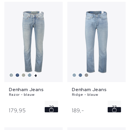
32
34
+
Denham Jeans
Denham Jeans
Razor - blauw
Ridge - blauw
29
33
179,
95
189,
-
31
36