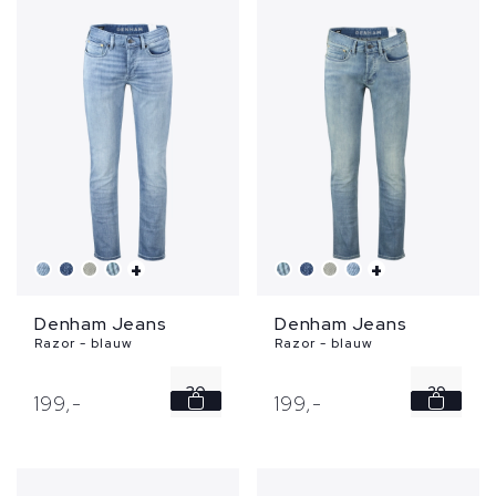
32
+
+
Denham Jeans
Denham Jeans
Razor - blauw
Razor - blauw
30
29
199,
-
199,
-
36