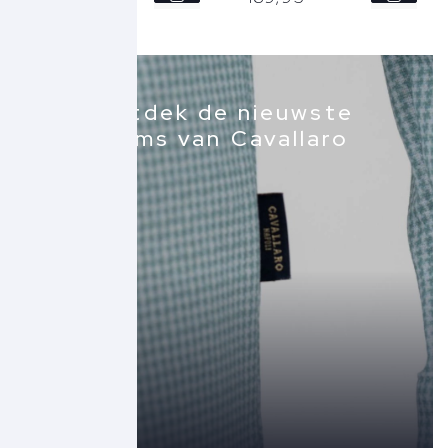
30
31
Ontdek de nieuwste
36
items van Cavallaro