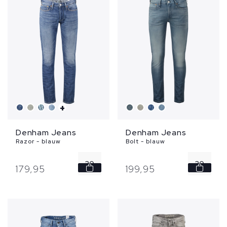
+
Denham Jeans
Denham Jeans
Razor - blauw
Bolt - blauw
30
30
179,
95
199,
95
33
36