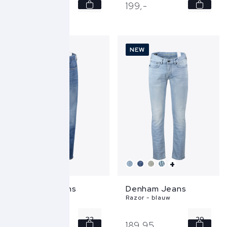
28
29
189,
-
199,
-
29
30
30
31
NEW
NEW
31
32
32
33
...
...
+
Denham Jeans
Denham Jeans
Ridge - blauw
Razor - blauw
32
29
189,
95
189,
95