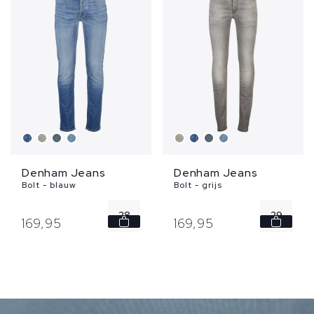
Denham Jeans
Denham Jeans
Bolt - blauw
Bolt - grijs
28
29
169,
95
169,
95
29
30
30
31
31
36