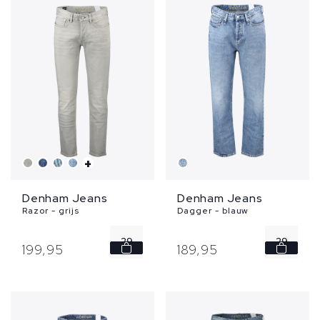
+
Denham Jeans
Denham Jeans
Razor - grijs
Dagger - blauw
29
29
199,
95
189,
95
32
33
34