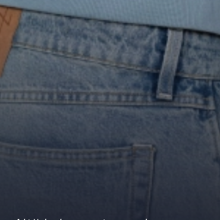
33
...