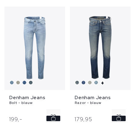
+
Denham Jeans
Denham Jeans
Bolt - blauw
Razor - blauw
30
29
199,
-
179,
95
33
30