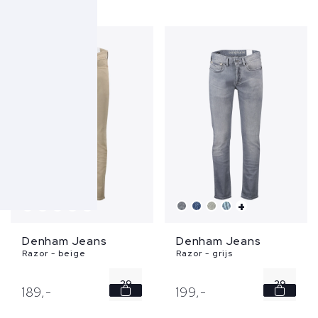
30
30
31
31
36
32
33
...
+
+
Denham Jeans
Denham Jeans
Razor - beige
Razor - grijs
29
29
189,
-
199,
-
34