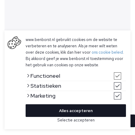
www.benborst.nl gebruikt cookies om de website te
verbeteren en te analyseren. Als je meer wilt weten
over deze cookies, klik dan hier voor
ons cookie beleid
.
Bij akkoord geef je www.benborst.nl toestemming voor
het gebruik van cookies op onze website.
Functioneel
Statistieken
Marketing
Alles accepteren
Selectie accepteren
In winkelwagen
Kleur
Maat
30
Blauwe Denham jeans in model bolt. Deze BOLT-jeans is