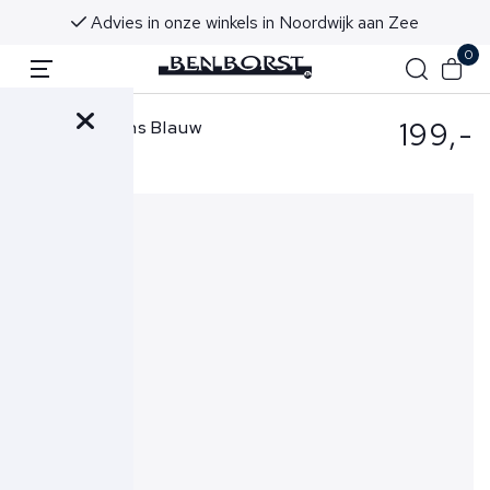
Voor 16:00 uur besteld, morgen in huis!
0
199,-
Denham Jeans Blauw
Bolt