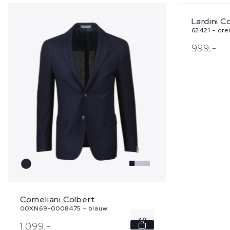
Lardini C
62421 - cr
999,
-
Corneliani Colbert
00XN69-0008475 - blauw
48
1.099,
-