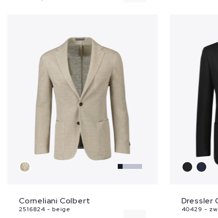
52
58
Dressler 
Corneliani Colbert
40429 - zw
2516824 - beige