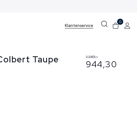
0
Klantenservice
 Colbert Taupe
1.349,-
944,30