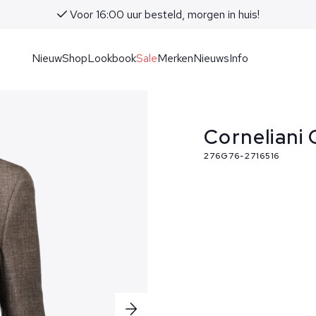
Voor 16:00 uur besteld, morgen in huis!
Nieuw
Shop
Lookbook
Sale
Merken
Nieuws
Info
Corneliani
276G76-2716516