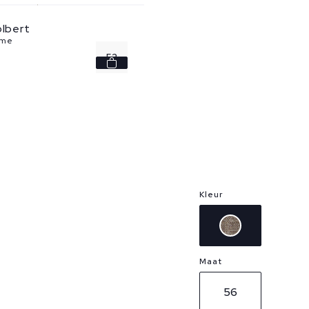
olbert
eme
52
Kleur
Maat
56