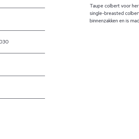
Taupe colbert voor her
single-breasted colbert
binnenzakken en is made
/030
?