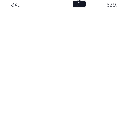
52
629,
-
849,
-