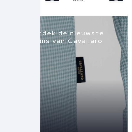
50
52
Ontdek de nieuwste
items van Cavallaro