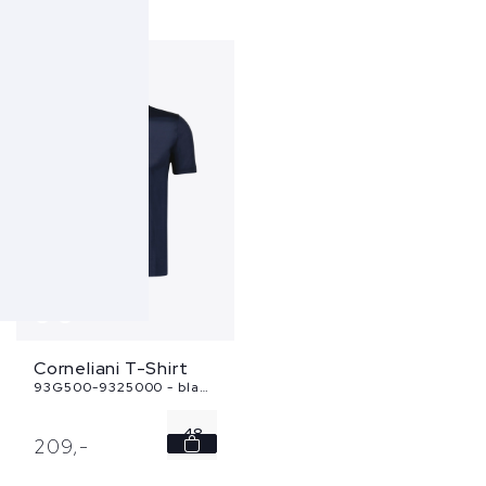
50
56
Corneliani T-Shirt
93G500-9325000 - blauw
48
209,
-
50