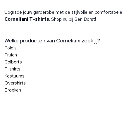
Upgrade jouw garderobe met de stijlvolle en comfortabele
Corneliani T-shirts
. Shop nu bij Ben Borst!
Welke producten van Corneliani zoek jij?
Polo's
Truien
Colberts
T-shirts
Kostuums
Overshirts
Broeken
Over Ben Borst
Bij Ben Borst geniet je van persoonlijke service en aandacht
voor elk detail, zodat je altijd perfect gekleed de deur uit