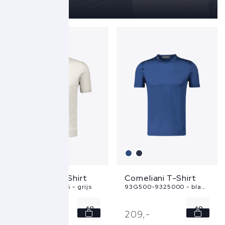
Corneliani T-Shirt
Corneliani T-Shirt
25M525-2525126 - grijs
93G500-9325000 - blauw
48
48
365,
-
209,
-