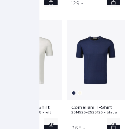
56
50
129,
-
129,
-
Corneliani T-Shirt
Corneliani T-Shirt
25G586-2525028 - wit
25M525-2525126 - blauw
48
48
129,
-
365,
-