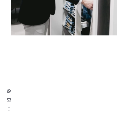
Heb je vragen? Neem contact
op met ons!
Hoofdstraat 83
2202 EV Noordwijk aan Zee
+31 (0)6 3848 0689
contact@benborst.nl
071 362 25 35