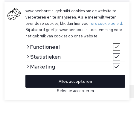
www.benborst.nl gebruikt cookies om de website te
verbeteren en te analyseren. Als je meer wilt weten
over deze cookies, klik dan hier voor
ons cookie beleid
.
Bij akkoord geef je www.benborst.nl toestemming voor
het gebruik van cookies op onze website.
Functioneel
Statistieken
Marketing
Alles accepteren
Bekijk hier meer Shorts van Cavallaro
Selectie accepteren
Sold
Maat
Beige bermuda shorts model Zeradino van Cavallaro Napoli.
De Zeradino is gemaakt van een unieke bamboeblend met
stretch, heeft twee steekzakken en een drawstring sluiting,
en een ton-sur-ton logobadge.