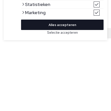
Statistieken
Marketing
Alles accepteren
Bekijk hier meer Overshirts van Cavallaro
Selectie accepteren
Sold
Maat
Taupe overshirt uit de Premium collectie voor heren model
Davoli van Cavallaro Napoli. De Davoli is gemaakt van een
hoogwaardige katoenblend met een vleugje lamawol, wat er
voor zorgt dat het zacht aanvoelt op de huid. Het overshirt
heeft een regular fit, een visgraatweving en opgestikte
klepzakken met knoopsluiting.
Specificaties