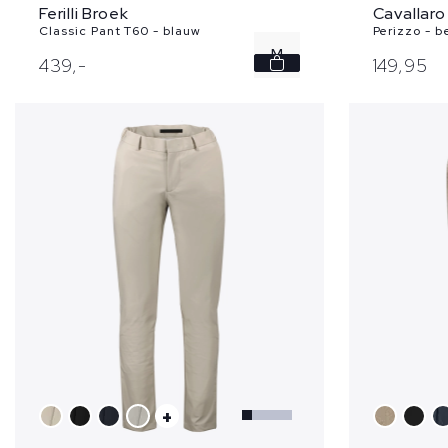
Ferilli Broek
Cavallaro
Classic Pant T60 - blauw
Perizzo - b
M
439,
-
149,
95
L
+