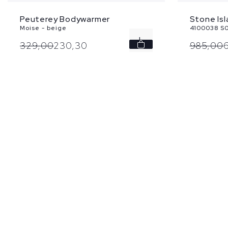
Peuterey Bodywarmer
Stone Is
Moise - beige
4100038 S0
L
329,
00
230,
30
985,
00
XL