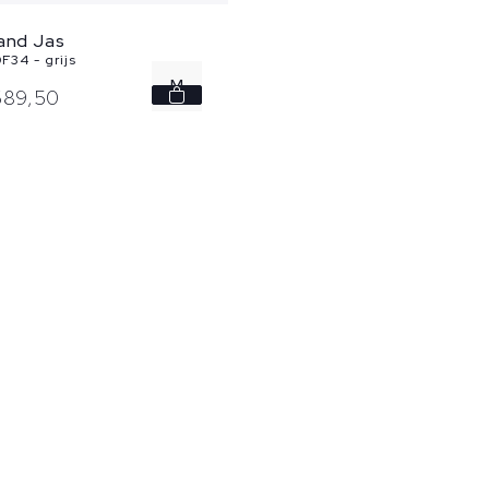
land Jas
F34 - grijs
M
689,
50
XL