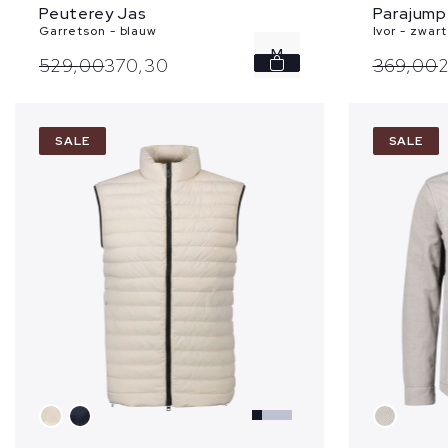
Parajump
Peuterey Jas
Ivor - zwart
Garretson - blauw
M
369,
00
529,
00
370,
30
XL
SALE
SALE