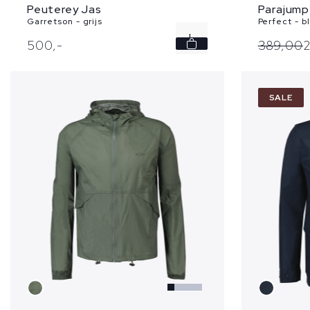
Parajump
Peuterey Jas
Perfect - b
Garretson - grijs
L
389,
00
500,
-
XL
SALE