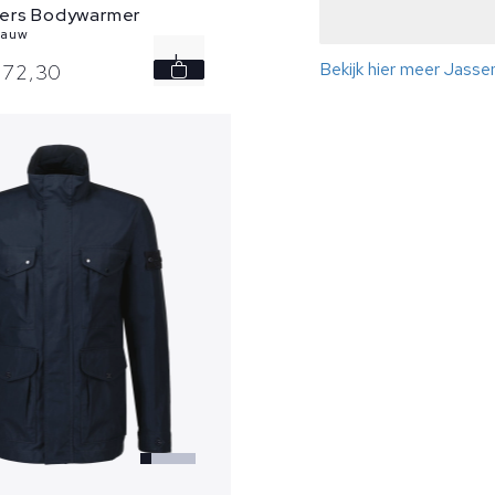
ers Bodywarmer
lauw
L
Bekijk hier meer Jass
272,
30
XL
3XL