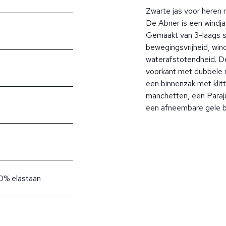
Zwarte jas voor heren
De Abner is een windja
Gemaakt van 3-laags st
bewegingsvrijheid, wi
waterafstotendheid. De
voorkant met dubbele ri
een binnenzak met klit
manchetten, een Para
een afneembare gele ban
0% elastaan