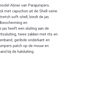
 model Abner van Parajumpers.
ck met capuchon uit de Shell-serie.
retch soft-shell, biedt de jas
ndbescherming en
 jas heeft een sluiting aan de
tssluiting, twee zakken met rits en
tenband, geribde onderkant en
jumpers patch op de mouw en
d bij de halsluiting.