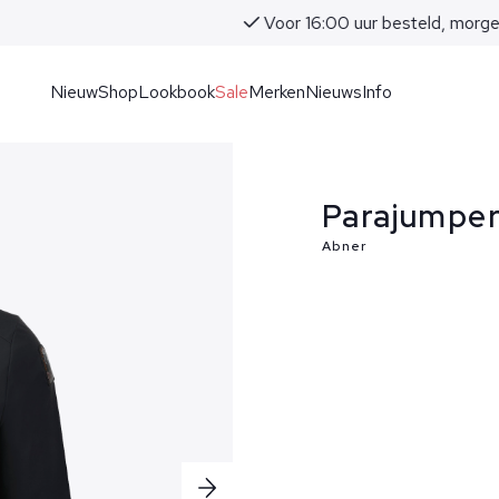
Voor 16:00 uur besteld, morgen in huis!
Nieuw
Shop
Lookbook
Sale
Merken
Nieuws
Info
Parajumper
Abner