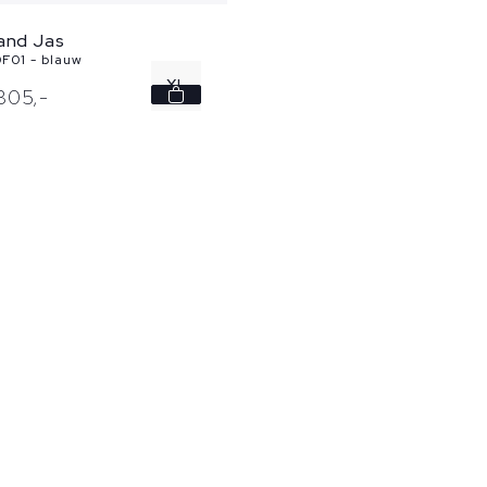
land Jas
F01 - blauw
XL
805,
-